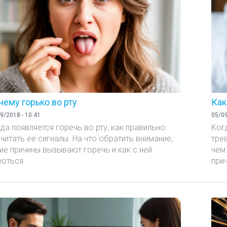
чему горько во рту
Как
9/2018 - 10:41
05/09
да появляется горечь во рту, как правильно
Ког
читать ее сигналы. На что обратить внимание,
тре
ие причины вызывают горечь и как с ней
чем
оться.
прич