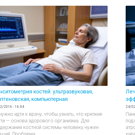
нситометрия костей: ультразвуковая,
Леч
нтгеновская, компьютерная
эфф
2/2016 - 16:04
24/02
нужно идти к врачу, чтобы узнать, что крепкие
Пан
ти — основа здорового организма. Для
под
держания костной системы человеку нужен
атр
ьций. Проблема...
хара