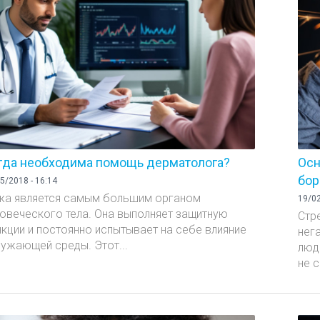
гда необходима помощь дерматолога?
Осн
бор
5/2018 - 16:14
жа является самым большим органом
19/02
овеческого тела. Она выполняет защитную
Стр
кции и постоянно испытывает на себе влияние
нег
ужающей среды. Этот...
люд
не с