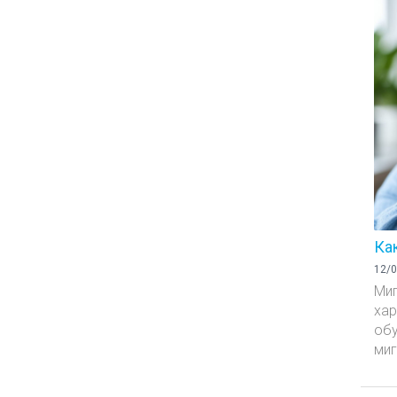
Ка
12/0
Миг
хар
обу
миг