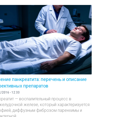
ение панкреатита: перечень и описание
ективных препаратов
/2016 - 12:33
креатит — воспалительный процесс в
желудочной железе, который характеризуется
офией, диффузным фиброзом паренхимы и
ктерной...