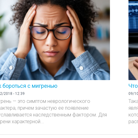
к бороться с мигренью
Что
2/2018 - 12:39
09/10
рень — это симптом неврологического
Так
актера, причем зачастую ее появление
явл
славливается наследственным фактором. Для
кот
рени характерной...
рас