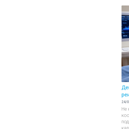
Де
ре
24/0
Не 
кос
под
кал