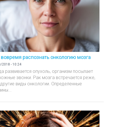
 вовремя распознать онкологию мозга
/2018 - 10:24
да развивается опухоль, организм посылает
вожные звонки. Рак мозга встречается реже,
 другие виды онкологии. Определенные
ины...