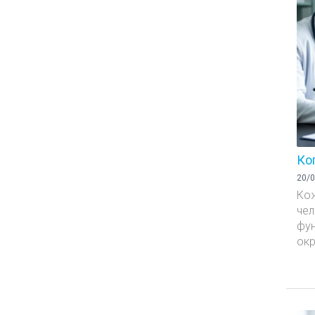
Ко
20/0
Ко
чел
фун
окр