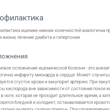
офилактика
илактика ишемии нижних конечностей аналогична пр
з жизни, лечение диабета и гипертонии.
ложнения
евое осложнение ишемической болезни - это внезап
огично инфаркту миокарда в сердце. Может случитьс
зуется сгусток крови и закупорит артерию. При заку
сы кислорода вне зависимости от состояния покоя и
 в ноге, которая не проходит длительное время, а зат
овится бледной и холодеет, останавливается кровот
 срочно вызвать скорую помощь. При своевременно