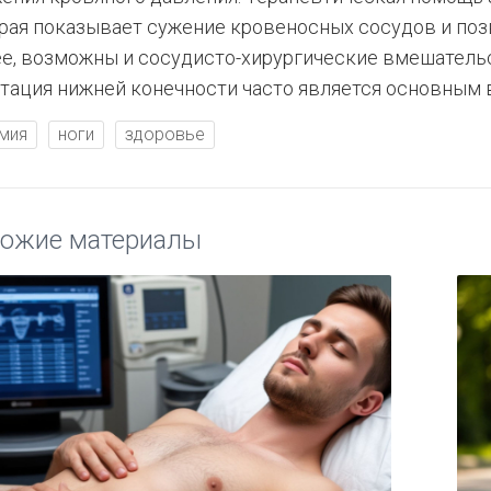
рая показывает сужение кровеносных сосудов и позв
е, возможны и сосудисто-хирургические вмешательс
тация нижней конечности часто является основным 
мия
ноги
здоровье
ожие материалы