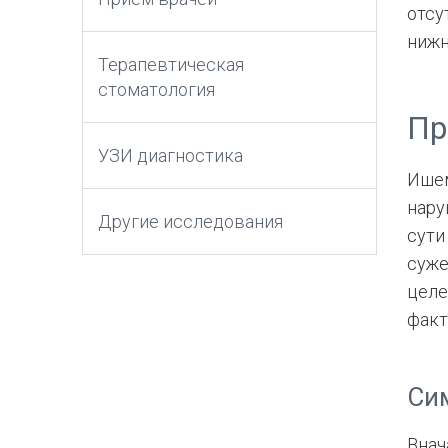
отсу
нижн
Терапевтическая
стоматология
Пр
УЗИ диагностика
Ишем
нару
Другие исследования
сути
суже
целе
факт
Си
Внач