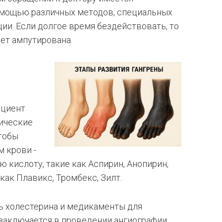
 помощью различных методов, специальных
ии. Если долгое время бездействовать, то
дет ампутирована.
ациент
тические
тобы
 крови -
кислоту, такие как Аспирин, Анопирин,
как Плавикс, Тромбекс, Зилт.
ь холестерина и медикаменты для
заключается в проведении ангиографии,