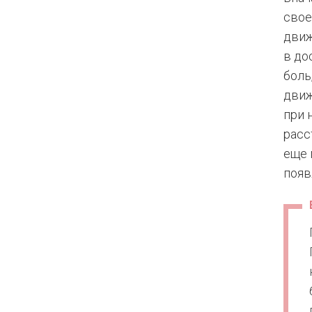
свое
движ
в до
боль
движ
при 
расс
еще 
появ