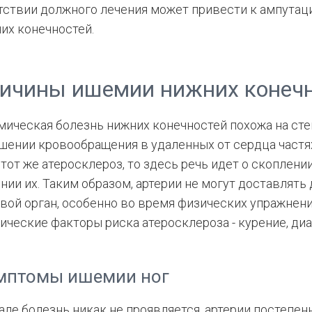
тствии должного лечения может привести к ампутац
их конечностей.
ичины ишемии нижних конечн
ическая болезнь нижних конечностей похожа на сте
шении кровообращения в удаленных от сердца частя
 тот же атеросклероз, то здесь речь идет о скоплени
нии их. Таким образом, артерии не могут доставлять
вой орган, особенно во время физических упражнен
ические факторы риска атеросклероза - курение, диабе
мптомы ишемии ног
але болезнь никак не проявляется, артерии постепен