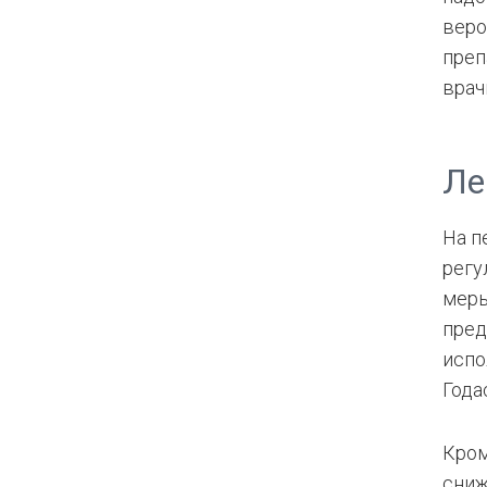
веро
преп
врач
Ле
На п
регу
меры
пред
испо
Года
Кром
сниж