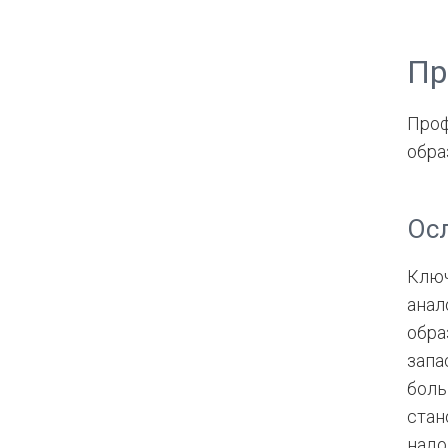
Пр
Проф
обра
Ос
Ключ
анал
обра
запа
боль
стан
надо