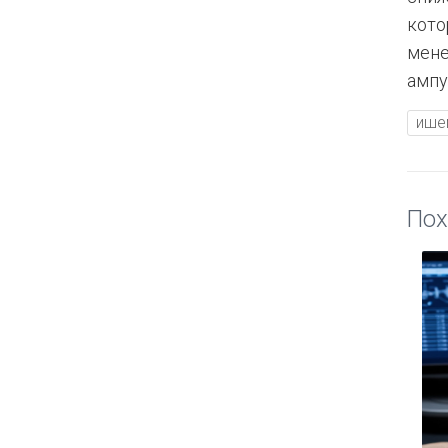
кото
мене
ампу
ише
Пох