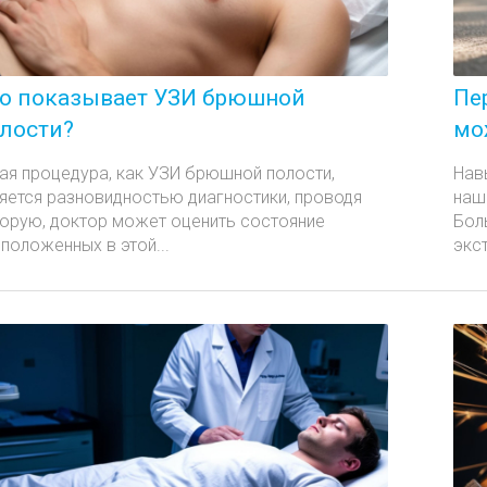
о показывает УЗИ брюшной
Пе
лости?
мо
ая процедура, как УЗИ брюшной полости,
Нав
яется разновидностью диагностики, проводя
наш
орую, доктор может оценить состояние
Бол
положенных в этой...
экс