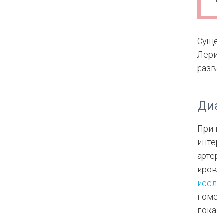
Суще
Лери
разв
Ди
При 
инте
арте
кров
иссл
помо
пока