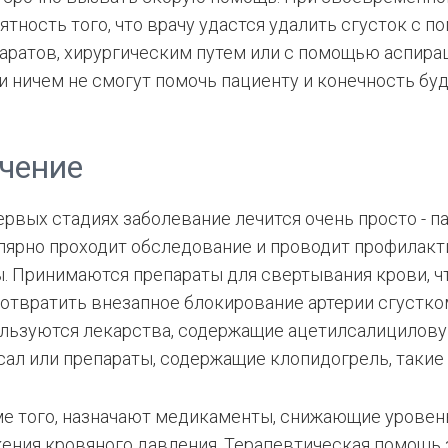
ятность того, что врачу удастся удалить сгусток с
аратов, хирургическим путем или с помощью аспирац
и ничем не смогут помочь пациенту и конечность бу
чение
ервых стадиях заболевание лечится очень просто - п
лярно проходит обследование и проводит профилак
. Принимаются препараты для свертывания крови, ч
отвратить внезапное блокирование артерии сгустком
льзуются лекарства, содержащие ацетилсалициловую 
сал или препараты, содержащие клопидогрель, такие 
е того, назначают медикаменты, снижающие уровен
ения кровяного давления. Терапевтическая помощь 