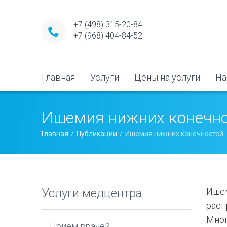
+7 (498) 315-20-84
+7 (968) 404-84-52
Главная
Услуги
Цены на услуги
На
Ишемия нижних конечн
Главная
Публикации
Ишемия нижних конечностей
Услуги медцентра
Ишем
расп
Мног
Прием врачей