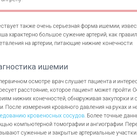
ствует также очень серьезная форма ишемии, извес
ша характерно большое сужение артерий, как правил
етвления на артерии, питающие нижние конечности.
агностика ишемии
первичном осмотре врач слушает пациента и интересу
ресует расстояние, которое пациент может пройти. 
риям нижних конечностей, обнаруживая закупорки и 
и. После измерения кровяного давления на руках и н
едованию кровеносных сосудов
. Более точные дан
щью компьютерной томографии и ангиографии. Пер
зывают суженные и закрытые артериальные участки