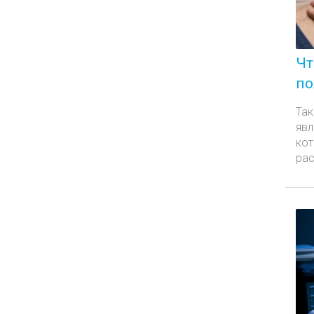
Чт
по
Так
явл
кот
рас