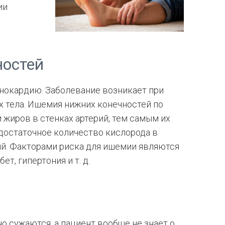
ии
остей
нокардию. Заболевание возникает при
х тела. Ишемия нижних конечностей по
и жиров в стенках артерий, тем самым их
 достаточное количество кислорода в
ий. Факторами риска для ишемии являются
т, гипертония и т. д.
но сужаются, а пациент вообще не знает о