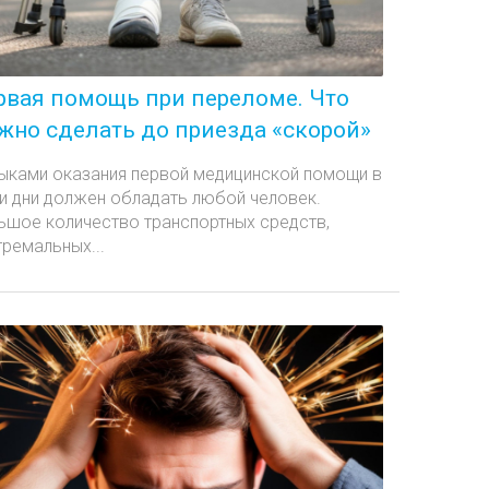
рвая помощь при переломе. Что
жно сделать до приезда «скорой»
ыками оказания первой медицинской помощи в
и дни должен обладать любой человек.
ьшое количество транспортных средств,
тремальных...