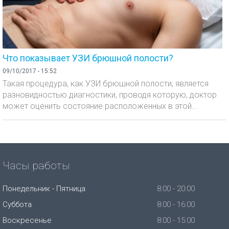
Что показывает УЗИ брюшной полости?
09/10/2017 - 15:52
Такая процедура, как УЗИ брюшной полости, является
разновидностью диагностики, проводя которую, доктор
может оценить состояние расположенных в этой...
Часы работы
Понедельник - Пятница
8:00 - 20:00
Суббота
8:00 - 16:00
Воскресенье
8:00 - 15:00